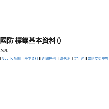
國防 標籤基本資料 ()
查詢:
|
Google 新聞
||
基本資料
||
新聞序列
||
讚享評
||
文字雲
||
媒體立場差異