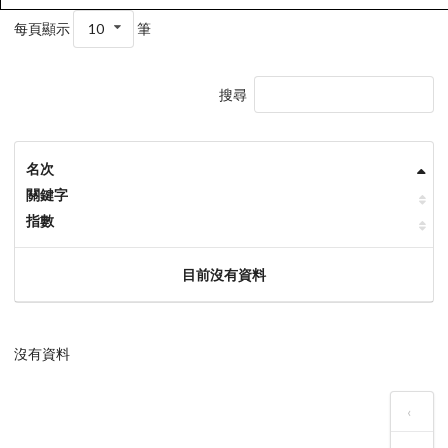
每頁顯示
10
筆
搜尋
名次
關鍵字
指數
目前沒有資料
沒有資料
‹