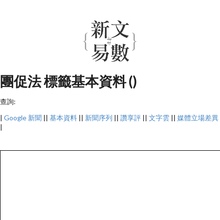
團促法 標籤基本資料 ()
查詢:
|
Google 新聞
||
基本資料
||
新聞序列
||
讚享評
||
文字雲
||
媒體立場差異
|