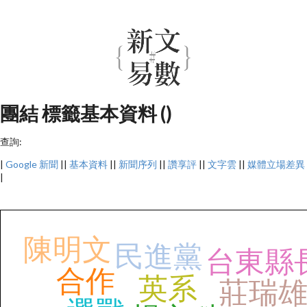
團結 標籤基本資料 ()
查詢:
|
Google 新聞
||
基本資料
||
新聞序列
||
讚享評
||
文字雲
||
媒體立場差異
|
陳明文
民進黨
台東縣
合作
英系
莊瑞