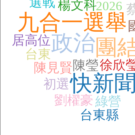
選戰
楊文科
2026
九合一選舉
政治
居高位
團
台東
徐欣
陳瑩
陳見賢
快新
初選
劉櫂豪
綠營
台東縣