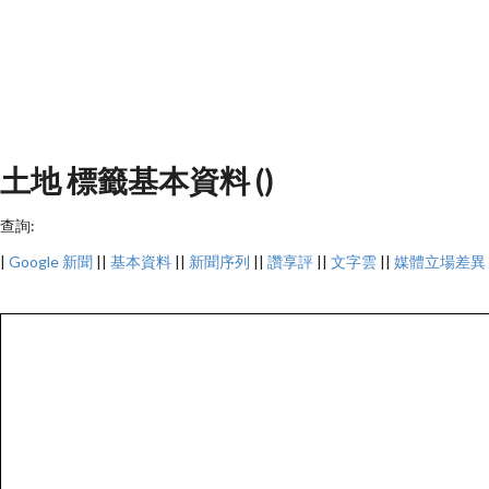
土地 標籤基本資料 ()
查詢:
|
Google 新聞
||
基本資料
||
新聞序列
||
讚享評
||
文字雲
||
媒體立場差異