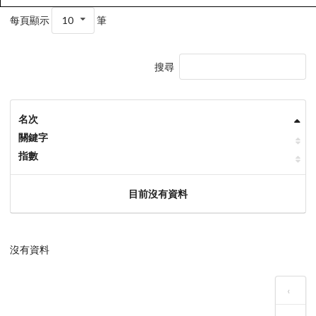
每頁顯示
10
筆
搜尋
名次
關鍵字
指數
目前沒有資料
沒有資料
‹