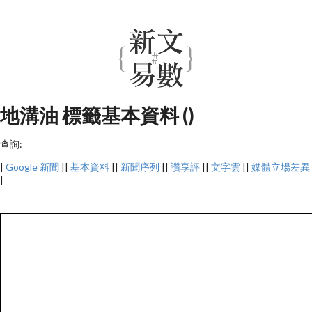
地溝油 標籤基本資料 ()
查詢:
|
Google 新聞
||
基本資料
||
新聞序列
||
讚享評
||
文字雲
||
媒體立場差異
|