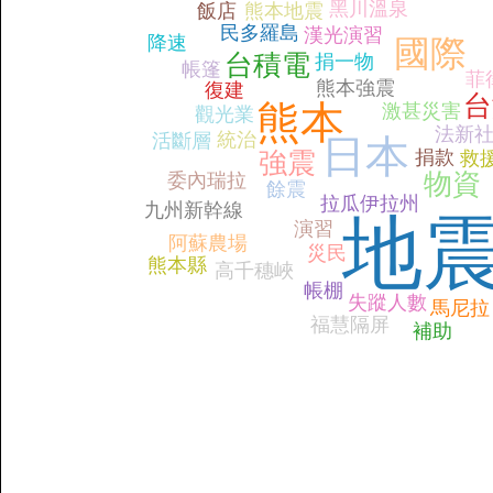
黑川溫泉
飯店
熊本地震
民多羅島
漢光演習
降速
國際
台積電
捐一物
帳篷
菲
熊本強震
復建
台
熊本
激甚災害
觀光業
法新
統治
活斷層
日本
捐款
強震
救
物資
委內瑞拉
餘震
拉瓜伊拉州
九州新幹線
地
演習
阿蘇農場
災民
熊本縣
高千穗峽
帳棚
失蹤人數
馬尼拉
福慧隔屏
補助