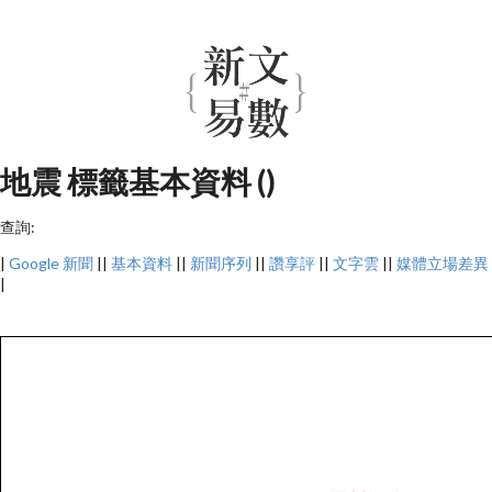
地震 標籤基本資料 ()
查詢:
|
Google 新聞
||
基本資料
||
新聞序列
||
讚享評
||
文字雲
||
媒體立場差異
|