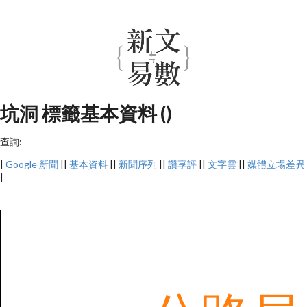
坑洞 標籤基本資料 ()
查詢:
|
Google 新聞
||
基本資料
||
新聞序列
||
讚享評
||
文字雲
||
媒體立場差異
|