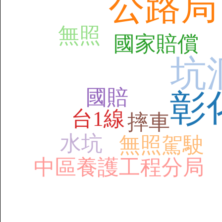
公路局
無照
國家賠償
坑
國賠
彰
台1線
摔車
水坑
無照駕駛
中區養護工程分局