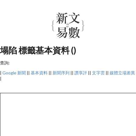
塌陷 標籤基本資料 ()
查詢:
|
Google 新聞
||
基本資料
||
新聞序列
||
讚享評
||
文字雲
||
媒體立場差異
|