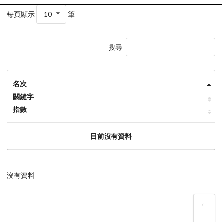
每頁顯示
10
筆
搜尋
名次
關鍵字
指數
目前沒有資料
沒有資料
‹