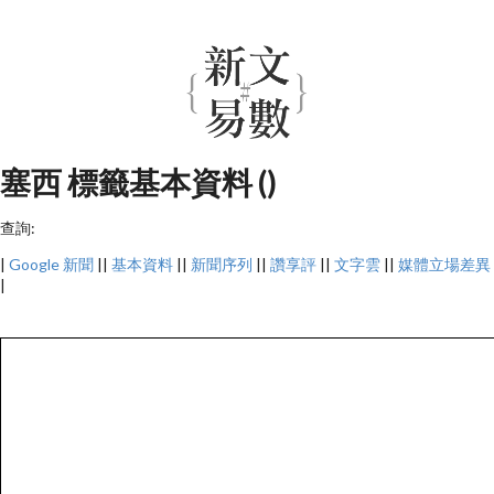
塞西 標籤基本資料 ()
查詢:
|
Google 新聞
||
基本資料
||
新聞序列
||
讚享評
||
文字雲
||
媒體立場差異
|