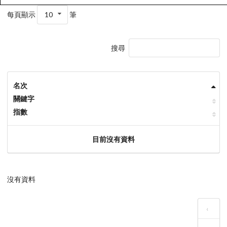
每頁顯示
10
筆
搜尋
名次
關鍵字
指數
目前沒有資料
沒有資料
‹