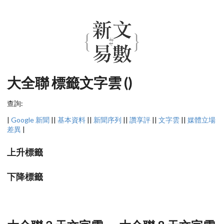
大全聯 標籤文字雲 ()
查詢:
|
Google 新聞
||
基本資料
||
新聞序列
||
讚享評
||
文字雲
||
媒體立場
差異
|
上升標籤
下降標籤