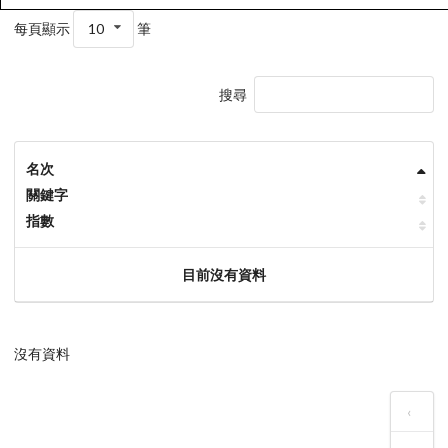
每頁顯示
10
筆
搜尋
名次
關鍵字
指數
目前沒有資料
沒有資料
‹