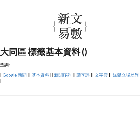
大同區 標籤基本資料 ()
查詢:
|
Google 新聞
||
基本資料
||
新聞序列
||
讚享評
||
文字雲
||
媒體立場差異
|