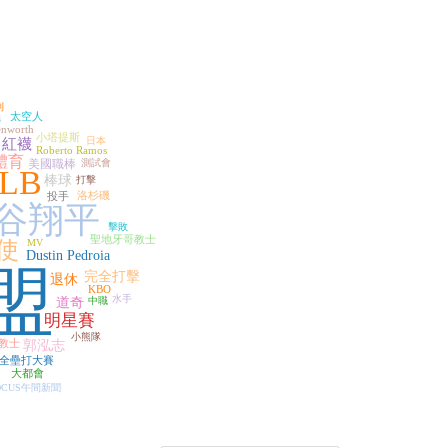
利
太空人
s
enworth
小塔提斯
日本
紅襪
Roberto Ramos
體育
美國職棒
測試會
LB
棒球
打擊
洛杉磯
投手
谷翔平
擊敗
聖地牙哥教士
使
MV
Dustin Pedroia
盟
完全打擊
退休
KBO
水手
道奇
中職
明星賽
小熊隊
教士
郭泓志
全壘打大賽
大都會
OCUS午間新聞