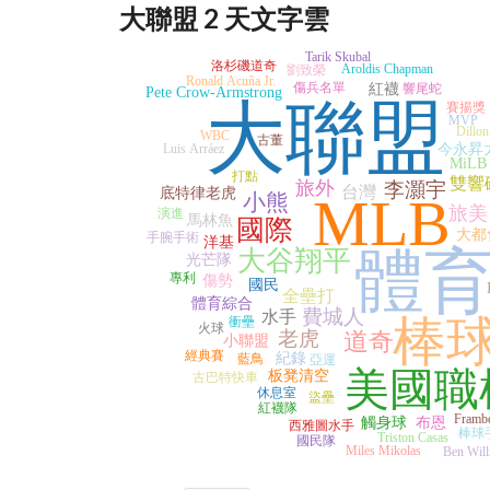
大聯盟 2 天文字雲
Tarik Skubal
洛杉磯道奇
Aroldis Chapman
劉致榮
Ronald Acuña Jr.
傷兵名單
紅襪
響尾蛇
Pete Crow-Armstrong
大聯盟
賽揚獎
MVP
Dillon
WBC
古董
Luis Arráez
今永昇
MiLB
打點
雙響
旅外
李灝宇
台灣
底特律老虎
MLB
小熊
旅美
演進
馬林魚
國際
大都
手腕手術
洋基
體
大谷翔平
光芒隊
專利
傷勢
國民
全壘打
體育綜合
費城人
水手
棒
衝壘
火球
老虎
道奇
小聯盟
經典賽
紀錄
藍鳥
亞運
美國職
板凳清空
古巴特快車
休息室
盜壘
紅襪隊
Frambe
觸身球
布恩
西雅圖水手
棒球
Triston Casas
國民隊
Miles Mikolas
Ben Will