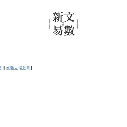
雲
||
媒體立場差異
|