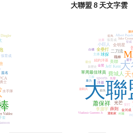
大聯盟 8 天文字雲
勝
Albert Pujol
 Dingler
藍鳥
Jake Cron
張育成
太
比賽
發威
小巨人
全明星
砲
全壘打
白襪
M
二刀流
主播
球探
張育成
職棒
紐約洋基
選手
美聯
大
最佳
會
金鶯
Jeff Kent
新歷史
育
單周最佳球員
天
簽名
費城人
三振
sports
PCA
先發
大聯
暴力
勇士
洋基
球
遊騎兵
錯失
水手隊
棒
蕭保祥
光芒
安打
薛則
李灝宇
金河成
Vladimir Guerrero Jr.
r Valdez
運動家
柯爾
F
手套
iamson