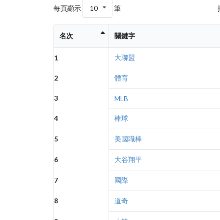
每頁顯示
10
筆
名次
關鍵字
大聯盟
1
2
體育
3
MLB
4
棒球
5
美國職棒
6
大谷翔平
7
國際
8
道奇