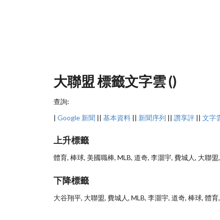
大聯盟 標籤文字雲 ()
查詢:
|
Google 新聞
||
基本資料
||
新聞序列
||
讚享評
||
文字
上升標籤
體育, 棒球, 美國職棒, MLB, 道奇, 李灝宇, 費城人, 大聯盟,
下降標籤
大谷翔平, 大聯盟, 費城人, MLB, 李灝宇, 道奇, 棒球, 體育,