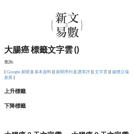
大腸癌 標籤文字雲 ()
查詢:
|
Google 新聞
||
基本資料
||
新聞序列
||
讚享評
||
文字雲
||
媒體立場
差異
|
上升標籤
下降標籤