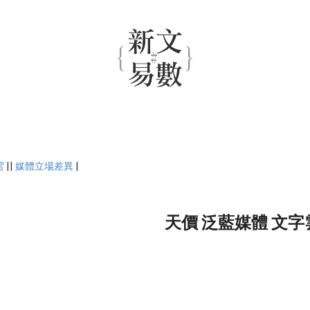
雲
||
媒體立場差異
|
天價 泛藍媒體 文字