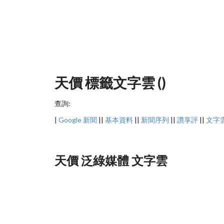
天價 標籤文字雲 ()
查詢:
|
Google 新聞
||
基本資料
||
新聞序列
||
讚享評
||
文字
天價 泛綠媒體 文字雲