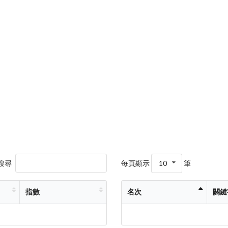
搜尋
每頁顯示
10
筆
指數
名次
關鍵