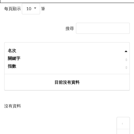
每頁顯示
10
筆
搜尋
名次
關鍵字
指數
目前沒有資料
沒有資料
‹