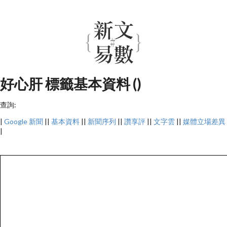
好心肝 標籤基本資料 ()
查詢:
|
Google 新聞
||
基本資料
||
新聞序列
||
讚享評
||
文字雲
||
媒體立場差異
|