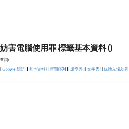
妨害電腦使用罪 標籤基本資料 ()
查詢:
|
Google 新聞
||
基本資料
||
新聞序列
||
讚享評
||
文字雲
||
媒體立場差異