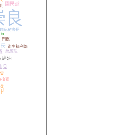
國民黨
商
崇良
政院秘書長
0%
架
門檻
部長
衛生福利部
議
總經理
致癌油
油品
告
地檢署
聯