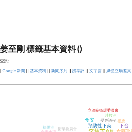
姜至剛 標籤基本資料 ()
查詢:
|
Google 新聞
||
基本資料
||
新聞序列
||
讚享評
||
文字雲
||
媒體立場差異
立法院衛環委員會
沙拉油
食安
變更議程
福懋
預防性下架
下台
福懋油
衛環委員會
李慧芝
台糖
食藥署
食安會議