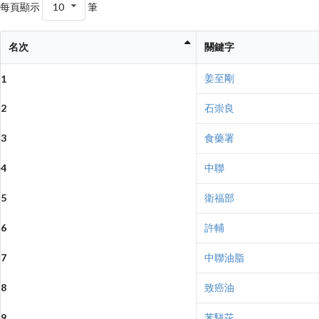
每頁顯示
10
筆
名次
關鍵字
姜至剛
1
2
石崇良
3
食藥署
4
中聯
5
衛福部
6
許輔
7
中聯油脂
8
致癌油
9
苯駢芘