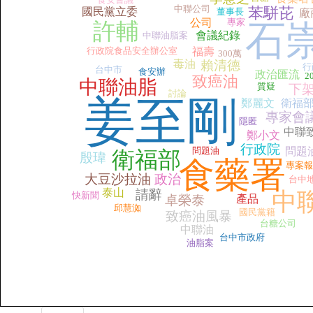
中聯公司
苯駢芘
國民黨立委
董事長
廠
公司
專家
石
許輔
會議紀錄
中聯油脂案
行政院食品安全辦公室
福壽
300萬
毒油
賴清德
行
台中市
食安辦
政治匯流
2
致癌油
中聯油脂
質疑
下
討論
姜至剛
鄭麗文
衛福
專家會
隱匿
中聯
鄭小文
行政院
問題油
問題
衛福部
殷瑋
食藥署
專案報
大豆沙拉油
政治
台中
泰山
請辭
中
快新聞
卓榮泰
產品
邱慧洳
國民黨籍
致癌油風暴
台糖公司
中聯油
台中市政府
油脂案