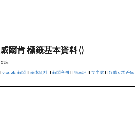
威爾肯 標籤基本資料 ()
查詢:
|
Google 新聞
||
基本資料
||
新聞序列
||
讚享評
||
文字雲
||
媒體立場差異