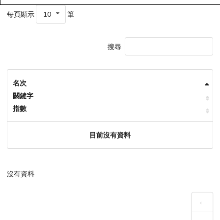
每頁顯示
10
筆
搜尋
名次
關鍵字
指數
目前沒有資料
沒有資料
‹