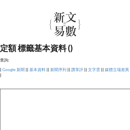
定額 標籤基本資料 ()
查詢:
|
Google 新聞
||
基本資料
||
新聞序列
||
讚享評
||
文字雲
||
媒體立場差異
|