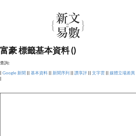
富豪 標籤基本資料 ()
查詢:
|
Google 新聞
||
基本資料
||
新聞序列
||
讚享評
||
文字雲
||
媒體立場差異
|