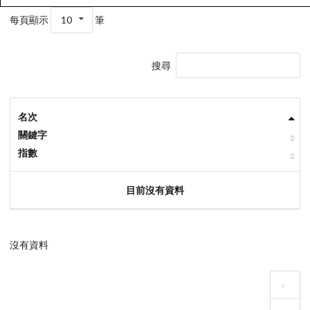
每頁顯示
10
筆
搜尋
名次
關鍵字
指數
目前沒有資料
沒有資料
‹