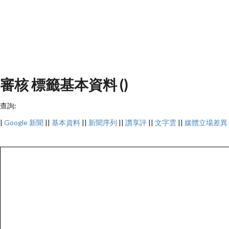
審核 標籤基本資料 ()
查詢:
|
Google 新聞
||
基本資料
||
新聞序列
||
讚享評
||
文字雲
||
媒體立場差異