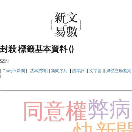
封殺 標籤基本資料 ()
查詢:
|
Google 新聞
||
基本資料
||
新聞序列
||
讚享評
||
文字雲
||
媒體立場差異
|
弊病
同意權