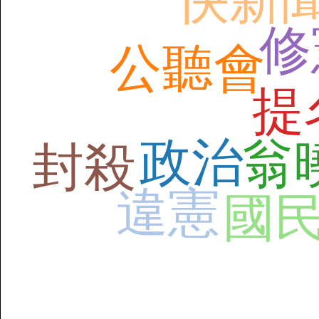
快新
修
公聽會
提
政治
翁
封殺
違憲
國