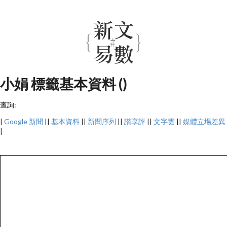
小娟 標籤基本資料 ()
查詢:
|
Google 新聞
||
基本資料
||
新聞序列
||
讚享評
||
文字雲
||
媒體立場差異
|