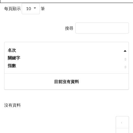
每頁顯示
10
筆
搜尋
名次
關鍵字
指數
目前沒有資料
沒有資料
‹