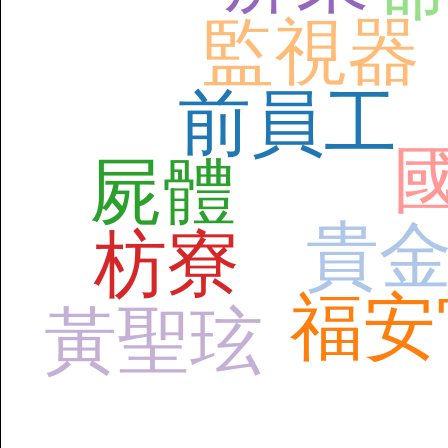
監視器
前員工
屍體
貴
枋寮
福安
黃聖玹