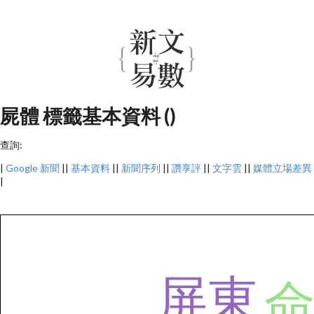
屍體 標籤基本資料 ()
查詢:
|
Google 新聞
||
基本資料
||
新聞序列
||
讚享評
||
文字雲
||
媒體立場差異
|
屏東