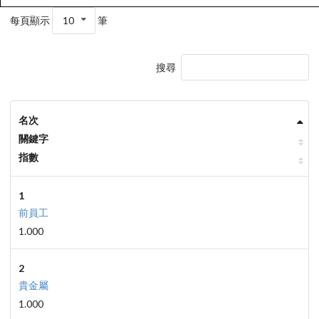
每頁顯示
10
筆
搜尋
名次
關鍵字
指數
1
前員工
1.000
2
貴金屬
1.000