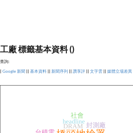
工廠 標籤基本資料 ()
查詢:
|
Google 新聞
||
基本資料
||
新聞序列
||
讚享評
||
文字雲
||
媒體立場差異
社會
headline
封測廠
DRAM
台積電