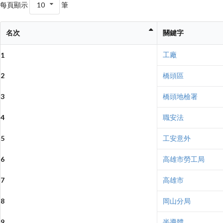
每頁顯示
10
筆
名次
關鍵字
工廠
1
2
橋頭區
3
橋頭地檢署
4
職安法
5
工安意外
6
高雄市勞工局
7
高雄市
8
岡山分局
9
半導體