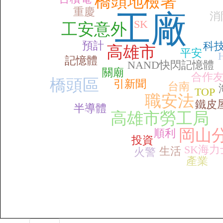
橋頭地檢署
重慶
工廠
消
SK
工安意外
預計
科
高雄市
平安
記憶體
NAND快閃記憶體
關廟
合作
橋頭區
引新聞
台南
TOP
職安法
鐵皮
半導體
高雄市勞工局
岡山
順利
投資
SK海力
生活
火警
產業