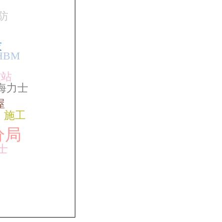
防
技
HBM
友站
海力士
屋
施工
分局
士