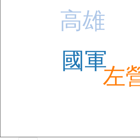
高雄
國軍
左