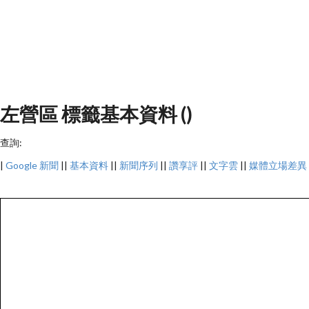
左營區 標籤基本資料 ()
查詢:
|
Google 新聞
||
基本資料
||
新聞序列
||
讚享評
||
文字雲
||
媒體立場差異