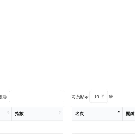
搜尋
每頁顯示
10
筆
指數
名次
關鍵