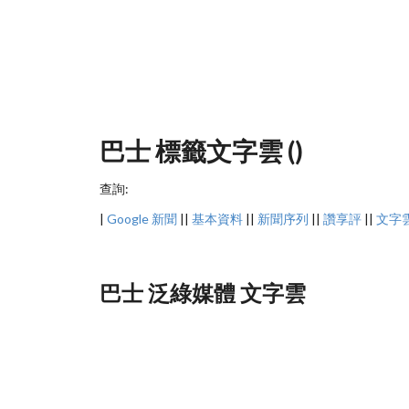
巴士 標籤文字雲 ()
查詢:
|
Google 新聞
||
基本資料
||
新聞序列
||
讚享評
||
文字
巴士 泛綠媒體 文字雲