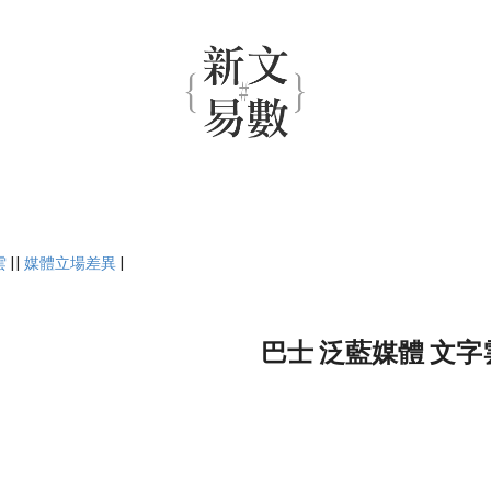
雲
||
媒體立場差異
|
巴士 泛藍媒體 文字