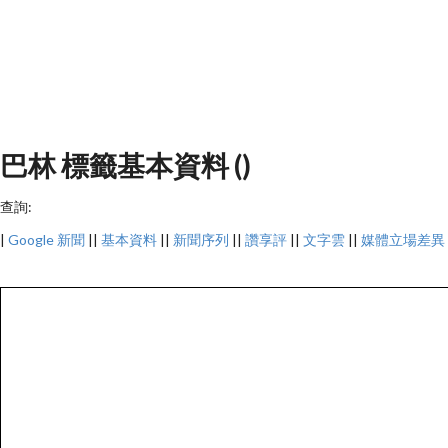
巴林 標籤基本資料 ()
查詢:
|
Google 新聞
||
基本資料
||
新聞序列
||
讚享評
||
文字雲
||
媒體立場差異