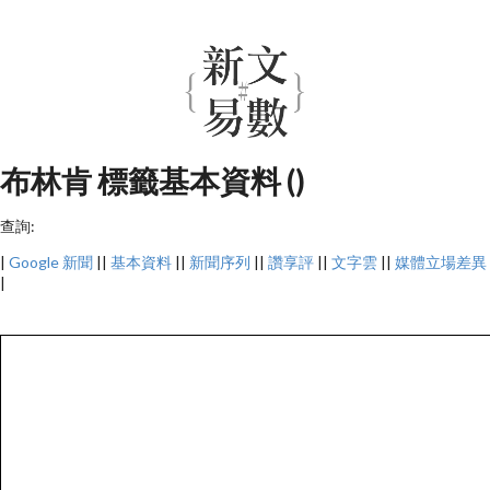
布林肯 標籤基本資料 ()
查詢:
|
Google 新聞
||
基本資料
||
新聞序列
||
讚享評
||
文字雲
||
媒體立場差異
|