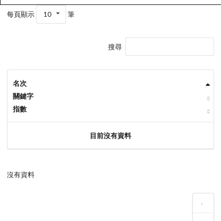
每頁顯示
10
筆
搜尋
名次
關鍵字
指數
目前沒有資料
沒有資料
‹