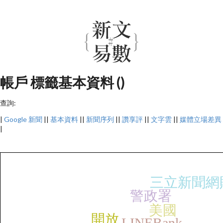
帳戶 標籤基本資料 ()
查詢:
|
Google 新聞
||
基本資料
||
新聞序列
||
讚享評
||
文字雲
||
媒體立場差異
|
三立新聞網
警政署
美國
開放
LINEBank