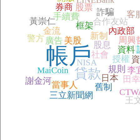
券商
股票
詐騙
客
手續費
黃崇仁
合作友站
框架
金流
內政部
新制
警方
周興
廣告
美股
股息
帳戶
資料
社會
授權
資
NISA
規則
MaiCoin
李
貸款
日本
田
謝金河
當事人
舊制
CTW
三立新聞網
王