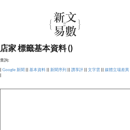
店家 標籤基本資料 ()
查詢:
|
Google 新聞
||
基本資料
||
新聞序列
||
讚享評
||
文字雲
||
媒體立場差異
|