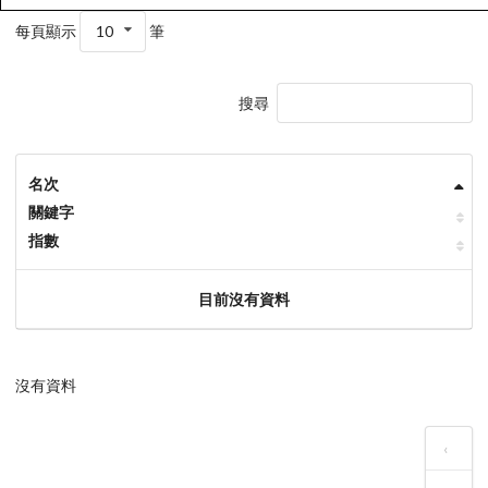
每頁顯示
10
筆
搜尋
名次
關鍵字
指數
目前沒有資料
沒有資料
‹