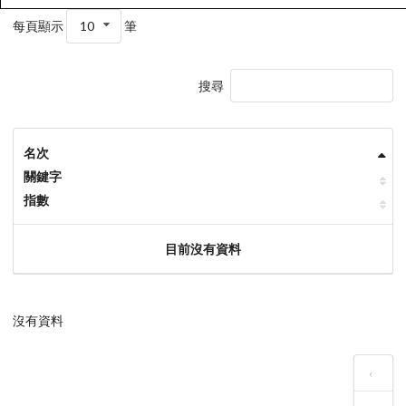
每頁顯示
10
筆
搜尋
名次
關鍵字
指數
目前沒有資料
沒有資料
‹