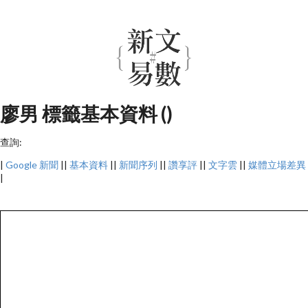
廖男 標籤基本資料 ()
查詢:
|
Google 新聞
||
基本資料
||
新聞序列
||
讚享評
||
文字雲
||
媒體立場差異
|