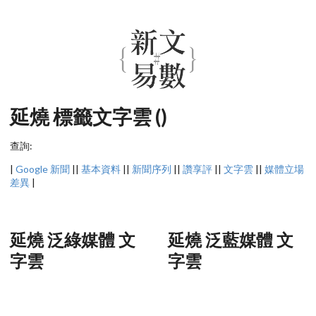
延燒 標籤文字雲 ()
查詢:
|
Google 新聞
||
基本資料
||
新聞序列
||
讚享評
||
文字雲
||
媒體立場
差異
|
延燒 泛綠媒體 文
延燒 泛藍媒體 文
字雲
字雲