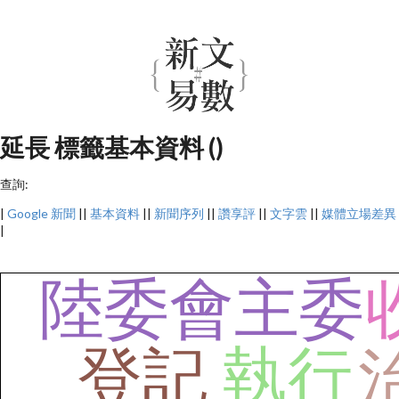
延長 標籤基本資料 ()
查詢:
|
Google 新聞
||
基本資料
||
新聞序列
||
讚享評
||
文字雲
||
媒體立場差異
|
陸委會主委
執行
登記