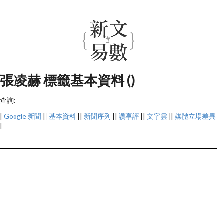
張凌赫 標籤基本資料 ()
查詢:
|
Google 新聞
||
基本資料
||
新聞序列
||
讚享評
||
文字雲
||
媒體立場差異
|