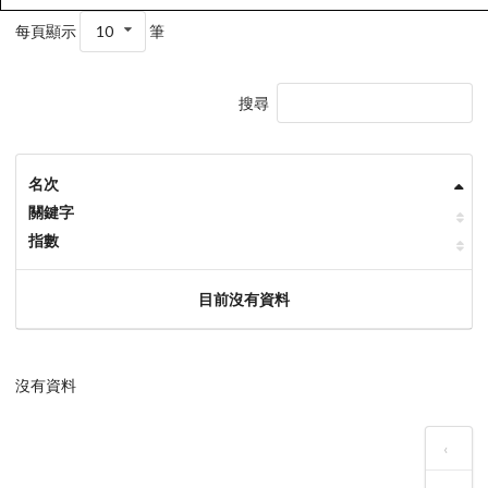
每頁顯示
10
筆
搜尋
名次
關鍵字
指數
目前沒有資料
沒有資料
‹