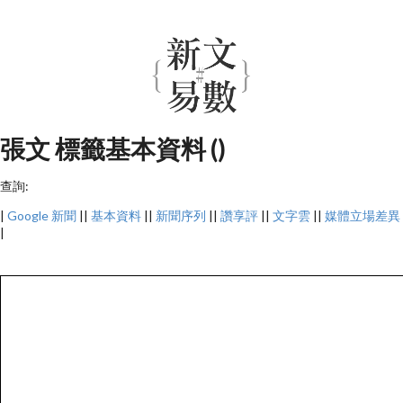
張文 標籤基本資料 ()
查詢:
|
Google 新聞
||
基本資料
||
新聞序列
||
讚享評
||
文字雲
||
媒體立場差異
|