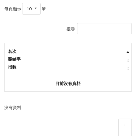
每頁顯示
10
筆
搜尋
名次
關鍵字
指數
目前沒有資料
沒有資料
‹