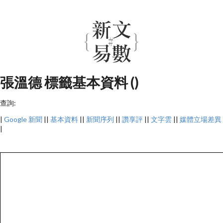
張溫德 標籤基本資料 ()
查詢:
|
Google 新聞
||
基本資料
||
新聞序列
||
讚享評
||
文字雲
||
媒體立場差異
|