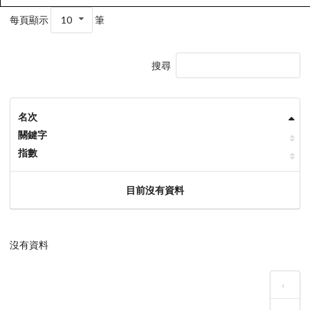
每頁顯示
10
筆
搜尋
名次
關鍵字
指數
目前沒有資料
沒有資料
‹