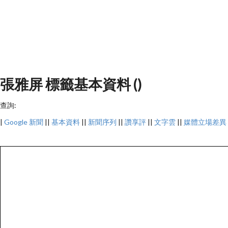
張雅屏 標籤基本資料 ()
查詢:
|
Google 新聞
||
基本資料
||
新聞序列
||
讚享評
||
文字雲
||
媒體立場差異