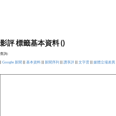
影評 標籤基本資料 ()
查詢:
|
Google 新聞
||
基本資料
||
新聞序列
||
讚享評
||
文字雲
||
媒體立場差異