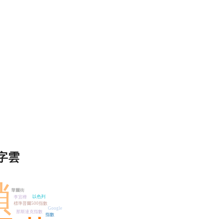
字雲
鎖
華爾街
以色列
李宜樺
標準普爾500指數
Google
那斯達克指數
指數