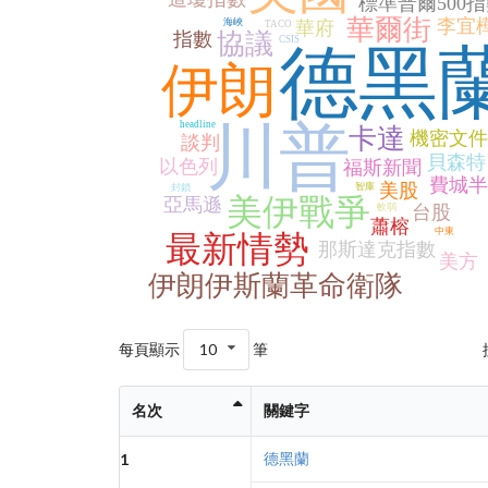
標準普爾500指
華爾街
李宜
海峽
華府
TACO
指數
協議
CSIS
德黑
伊朗
川普
headline
卡達
機密文件
談判
貝森特
以色列
福斯新聞
費城半
美股
智庫
封鎖
美伊戰爭
亞馬遜
軟弱
台股
蕭榕
中東
最新情勢
那斯達克指數
美方
伊朗伊斯蘭革命衛隊
每頁顯示
10
筆
名次
關鍵字
德黑蘭
1