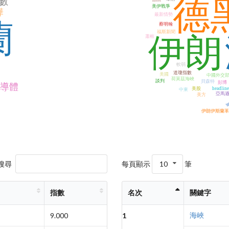
德
數
美伊戰爭
樺
最新情勢
蘭
蔡明翰
福斯新聞
伊朗
蕭榕
軟弱
道瓊指數
美國
中國外交
荷莫茲海峽
談判
貝森特
彭博
導體
美股
headline
中東
亞馬
美方
伊朗伊斯蘭革
搜尋
每頁顯示
10
筆
指數
名次
關鍵字
海峽
9.000
1