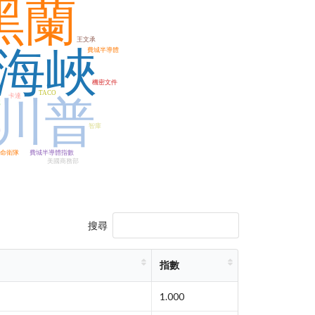
黑蘭
王文承
海峽
費城半導體
機密文件
TACO
卡達
川普
部
智庫
遜
命衛隊
費城半導體指數
美國商務部
搜尋
指數
1.000