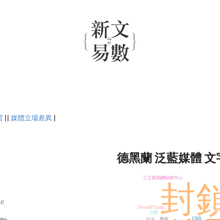
雲
||
媒體立場差異
|
德黑蘭 泛藍媒體 文
三立新聞網財經中心
封
e
DonaldTrump
台股
CSIS
華府
協議