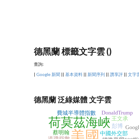
德黑蘭 標籤文字雲 ()
查詢:
|
Google 新聞
||
基本資料
||
新聞序列
||
讚享評
||
文字
德黑蘭 泛綠媒體 文字雲
DonaldTrump
費城半導體指數
荷莫茲海峽
王文承
彭博
Googl
美國
蔡明翰
中國外交部
道瓊指數