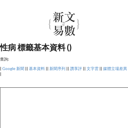
性病 標籤基本資料 ()
查詢:
|
Google 新聞
||
基本資料
||
新聞序列
||
讚享評
||
文字雲
||
媒體立場差異
|