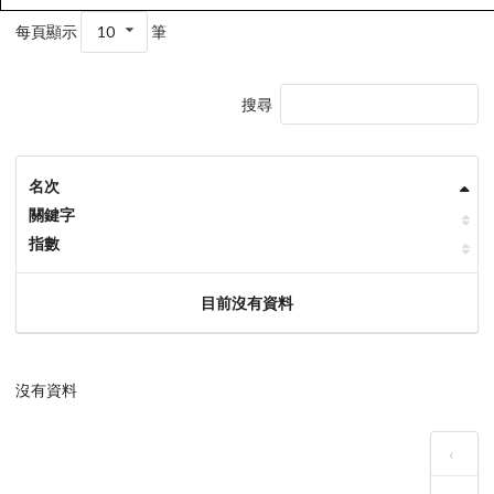
每頁顯示
10
筆
搜尋
名次
關鍵字
指數
目前沒有資料
沒有資料
‹