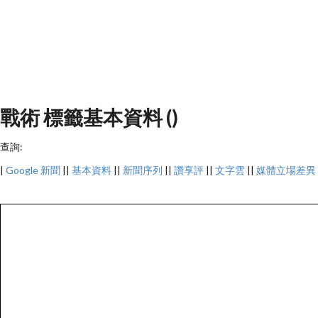
戰術 標籤基本資料 ()
查詢:
|
Google 新聞
||
基本資料
||
新聞序列
||
讚享評
||
文字雲
||
媒體立場差異