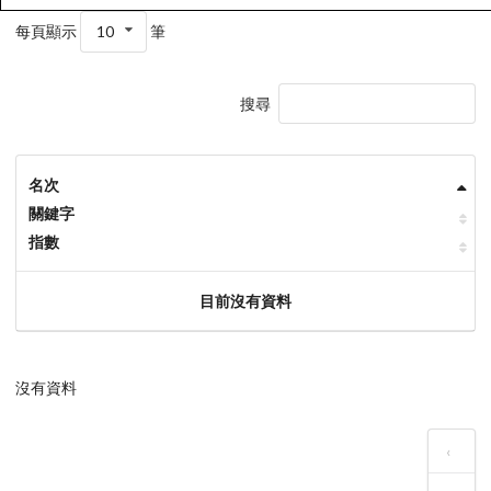
每頁顯示
10
筆
搜尋
名次
關鍵字
指數
目前沒有資料
沒有資料
‹