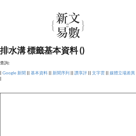
排水溝 標籤基本資料 ()
查詢:
|
Google 新聞
||
基本資料
||
新聞序列
||
讚享評
||
文字雲
||
媒體立場差異
|