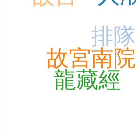
排隊
故宮南院
龍藏經