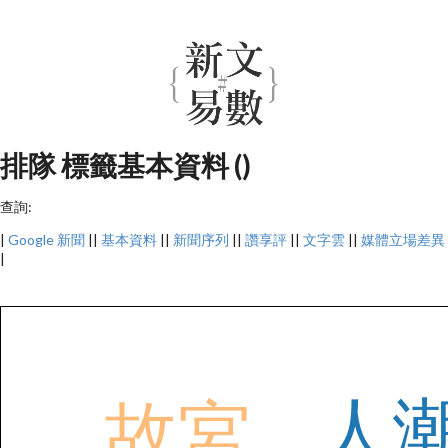
排隊 標籤基本資料 ()
查詢:
|
Google 新聞
||
基本資料
||
新聞序列
||
讚享評
||
文字雲
||
媒體立場差異
|
人
故宮