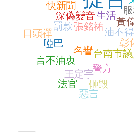
快新聞
服
生活
深偽變音
黃
罰款
張銘祐
油不得
口頭禪
彰
啞巴
名譽
台南市議
言不油衷
警方
王定宇
法官
砸毀
惡言