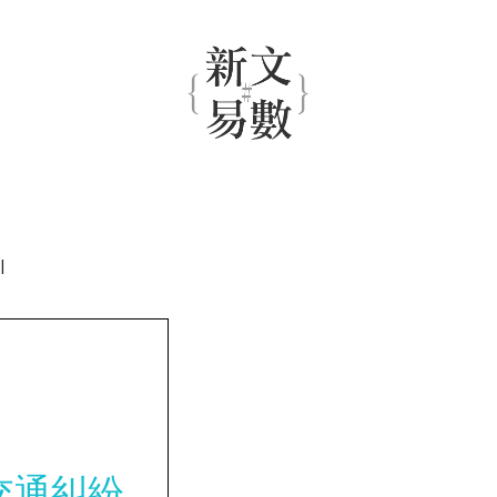
|
交通糾紛