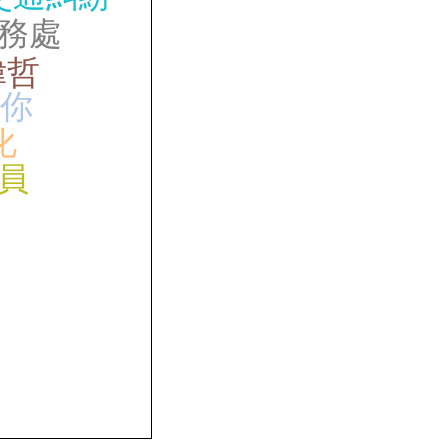
務處
偉哲
你
化
員