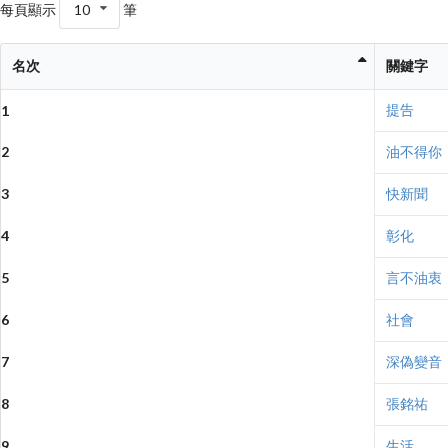
每頁顯示
10
筆
名次
關鍵字
提告
1
2
油不得你
3
快新聞
4
彰化
5
言不油衷
6
社會
7
深偽變音
8
張銘祐
9
生活