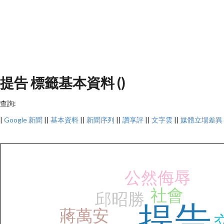
提告 標籤基本資料 ()
查詢:
|
Google 新聞
||
基本資料
||
新聞序列
||
讚享評
||
文字雲
||
媒體立場差異
公然侮辱
社會
邱昭勝
提告
蔣萬安