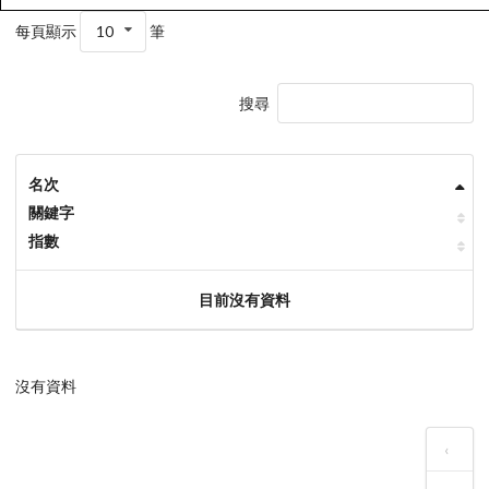
每頁顯示
10
筆
搜尋
名次
關鍵字
指數
目前沒有資料
沒有資料
‹