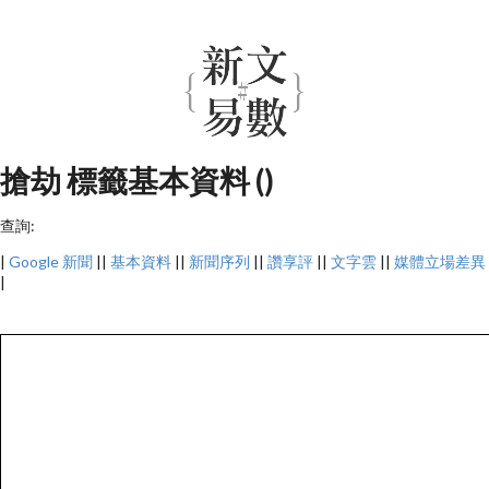
搶劫 標籤基本資料 ()
查詢:
|
Google 新聞
||
基本資料
||
新聞序列
||
讚享評
||
文字雲
||
媒體立場差異
|