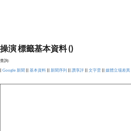
操演 標籤基本資料 ()
查詢:
|
Google 新聞
||
基本資料
||
新聞序列
||
讚享評
||
文字雲
||
媒體立場差異