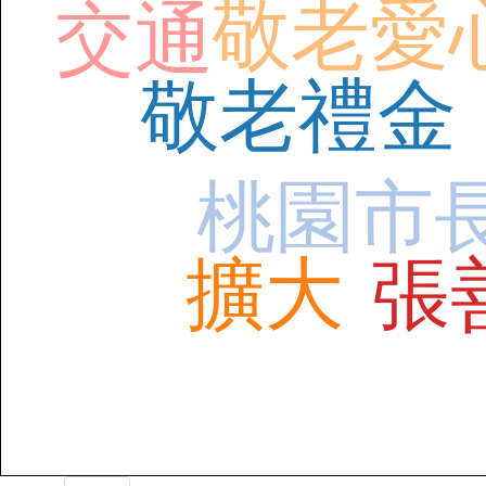
敬老愛
交通
敬老禮金
桃園市
擴大
張