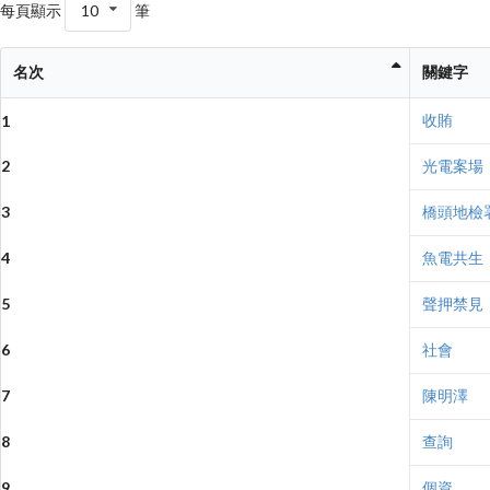
每頁顯示
10
筆
名次
關鍵字
收賄
1
2
光電案場
3
橋頭地檢
4
魚電共生
5
聲押禁見
6
社會
7
陳明澤
8
查詢
9
個資