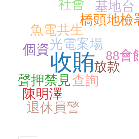
社會
基地台
橋頭地檢
魚電共生
光電案場
個資
88會
收賄
放款
聲押禁見
查詢
陳明澤
退休員警