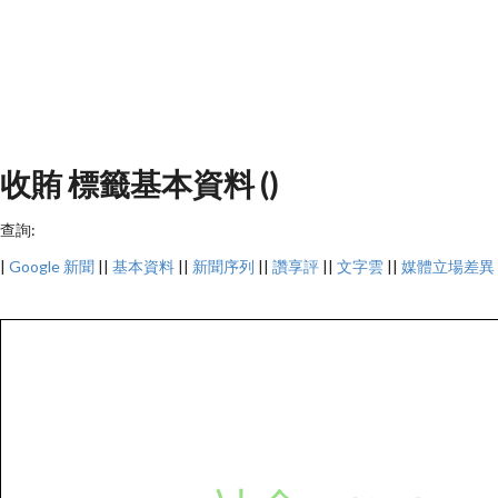
收賄 標籤基本資料 ()
查詢:
|
Google 新聞
||
基本資料
||
新聞序列
||
讚享評
||
文字雲
||
媒體立場差異