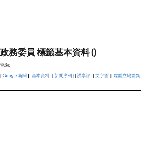
政務委員 標籤基本資料 ()
查詢:
|
Google 新聞
||
基本資料
||
新聞序列
||
讚享評
||
文字雲
||
媒體立場差異